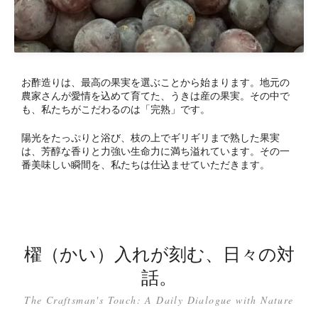
お酢造りは、最高の果実を選ぶことから始まります。地元の
農家さんが愛情を込めて育てた、うきは産の果実。その中で
も、私たちがこだわるのは「完熟」です。
陽光をたっぷりと浴び、枝の上でギリギリまで熟した果実
は、芳醇な香りと力強い生命力に満ち溢れています。その一
番美味しい瞬間を、私たちは仕込ませていただきます。
櫂（かい）入れが刻む、日々の対
話。
The Craftsman's Touch: A Daily Dialogue with Nature