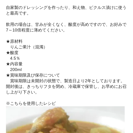
自家製のドレッシングを作ったり、和え物、ピクルス漬けに使う
と最高です。
飲用の場合は、甘みが全くなく、酸度が高めですので、お好みで
7～10倍程度に薄めてください。
★原材料
りんご果汁（混濁）
★酸度
4.5％
★内容量
200ml
★賞味期限及び保存について
賞味期限は未開封の状態で、製造日より2年としております。
開封後は、きっちりフタを閉め、冷蔵庫で保管し、お早めにお召
し上がり下さい。
※こちらを使用したレシピ