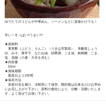
ゆでたてのうどんや中華めん、ソーメンなどに直接かけても！
辛い！すっぱい!!うまい!!!
★原材料
果実酢（ぶどう、りんご）（うきは市製造）、本醸造しょう
ゆ、みそ、唐辛子、なたね油、紹興酒、ごま油、粗精糖、ごま、
塩、花椒（小麦・大豆を含む）
★内容量
50ml
★賞味期限
製造日より2年間
★保存方法
直射日光を避け、冷暗所にて保存。開封後は出来るだけお早め
にお召し上がり下さい。原料の都合により、分離・沈殿いたしま
す、よく混ぜてお使い下さい。