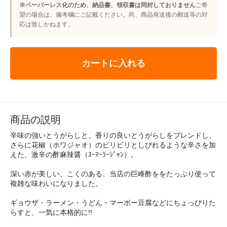
※ペーパーレス化のため、納品書、領収書は同封しておりません
ご希
望の場合は、備考欄にご記載ください。尚、商品発送後の郵送等の対
応は致しかねます。
カートに入れる
商品の説明
辛味の強いとうがらしと、香りの良いとうがらしをブレンドし、
さらに花椒（ホワジャオ）のビリビリとしびれるような辛さを加
えた、激辛の酢麻辣醤（ｽｰﾏｰﾗｰｼﾞｬﾝ）。
深い赤が美しい、こくのある、当店の巨峰酢ををたっぷり使って
複雑な味わいになりました。
ギョウザ・ラーメン・うどん・マーボー豆腐などにちょっぴりた
らすと、一気に本格的に!!